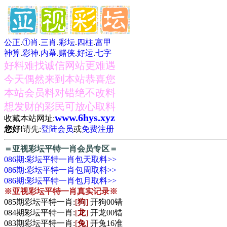
公正
.
①肖
.
三肖
.
彩坛
.
四柱
.
富甲
神算
.
彩神
.
内幕
.
赌侠
.
好运
.
七字
好料难找诚信网站更难遇
今天偶然来到本站恭喜您
本站会员料对错绝不改料
想发财的彩民可放心取料
www.6hys.xyz
收藏本站网址:
您好!
请先:
登陆会员
或
免费注册
＝亚视彩坛平特一肖会员专区＝
086期:彩坛平特一肖包天取料>>
086期:彩坛平特一肖包周取料>>
086期:彩坛平特一肖包月取料>>
※亚视彩坛平特一肖真实记录※
085期彩坛平特一肖:
[
狗
]
开狗00错
084期彩坛平特一肖:
[
龙
]
开龙00错
083期彩坛平特一肖:
[
兔
]
开兔16准