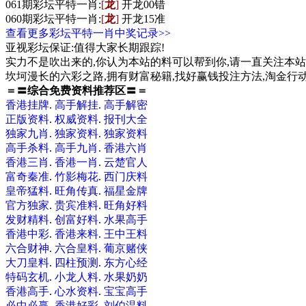
061期彩坛平特一肖:
[
龙
]
开龙00错
060期彩坛平特一肖:
[
龙
]
开龙15准
查看更多彩坛平特一肖中奖记录>>
亚视彩坛保证:值得大家长期跟踪!
实力不是吹出来的,你认为本站的料可以帮到你,请一直关注本站
坎坷漫长的六彩之路,拥有财富秘籍,找好赢钱投注方法,淘金行
＝〓综合免费资料推荐区〓＝
香港挂牌
.
高手解挂
.
高手解密
正版资料
.
权威资料
.
报刊大全
独家九肖
.
独家资料
.
独家资料
高手杀料
.
高手九肖
.
香港六肖
香港三肖
.
香港一肖
.
云楚官人
富奇秦准
.
竹影梅花
.
西门庆料
皇帝猛料
.
旺角传真
.
福星金牌
官方独家
.
贵宾准料
.
旺角好料
发财精料
.
创富好料
.
水果高手
香港中彩
.
香港来料
.
王中王料
六合财神
.
六合皇料
.
葡京赌侠
大刀皇料
.
四柱预测
.
东方心经
特码玄机
.
小龙人料
.
水果奶奶
香港高手
.
心水资料
.
宝宝高手
必中必赢
.
香港好彩
.
刘伯温料